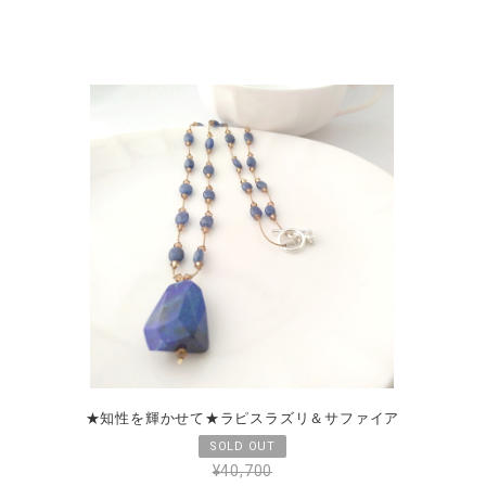
★知性を輝かせて★ラピスラズリ＆サファイア
¥40,700