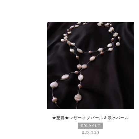
★慈愛★マザーオブパール＆淡水パール
¥23,100