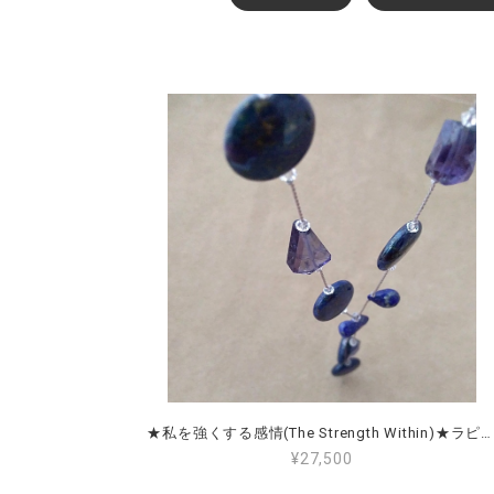
★私を強くする感情(The Strength Within)★ラピスラズリ＆アイオライト Lapis Lazuli & Iolite
¥27,500