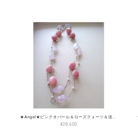
★Angel★ピンクオパール＆ローズクォーツ＆淡水パール Pink Opal, Rose Quartz & Freshwater Pearl
¥28,600