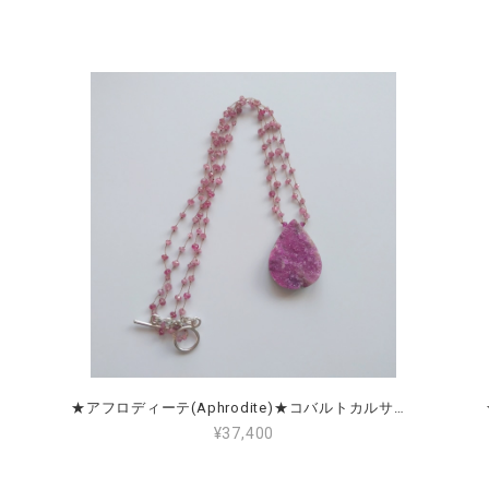
★アフロディーテ(Aphrodite)★コバルトカルサイト＆ピンクスピネル Cobalto Calcite & Pink Spinel
¥37,400