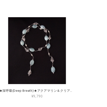
★深呼吸(Deep Breath)★アクアマリン＆クリアクォーツ(水晶)＆淡水パール Aquamarine, Clear Quartz & Freshwater Pearl
¥9,790