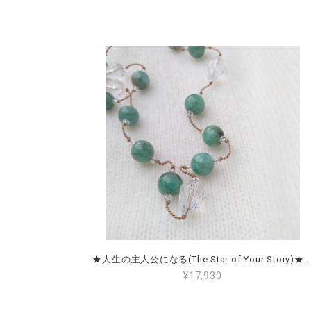
★人生の主人公になる(The Star of Your Story)★エメラルド＆クリアクォーツ Emerald & Clear Quartz
¥17,930