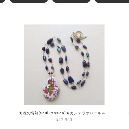
★魂の情熱(Soul Passion)★カンテラオパール＆ブラックオパール Cantera Opal & Black Opal
¥42,900