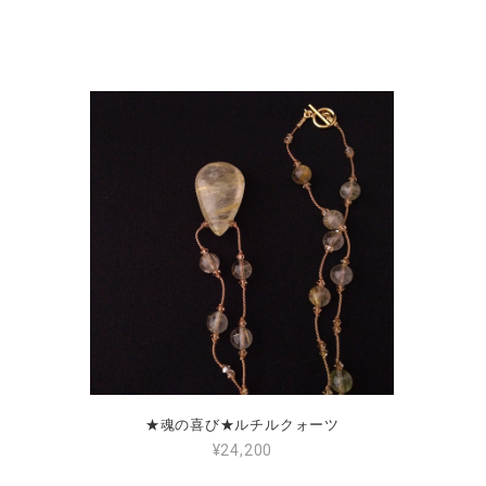
★魂の喜び★ルチルクォーツ
¥24,200