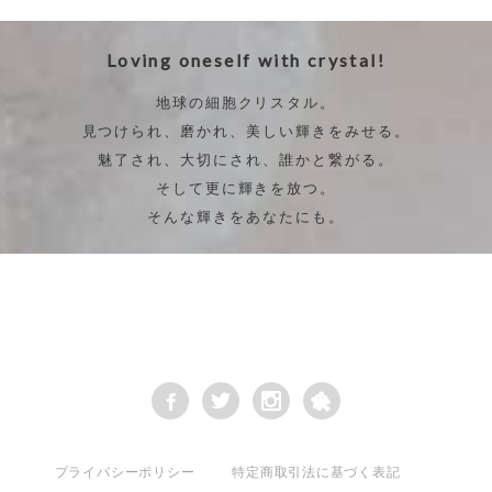
Loving oneself with crystal!
地球の細胞クリスタル。
見つけられ、磨かれ、美しい輝きをみせる。
魅了され、大切にされ、誰かと繋がる。
そして更に輝きを放つ。
そんな輝きをあなたにも。
プライバシーポリシー
特定商取引法に基づく表記