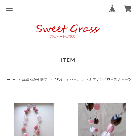
ITEM
Home
誕生石から探す
10月 オパール ／トルマリン／ローズクォーツ