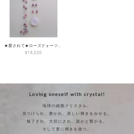
★愛されて★ローズクォーツ＆ロードナイト
¥14,520
Loving oneself with crystal!
地球の細胞クリスタル。
見つけられ、磨かれ、美しい輝きをみせる。
魅了され、大切にされ、誰かと繋がる。
そして更に輝きを放つ。