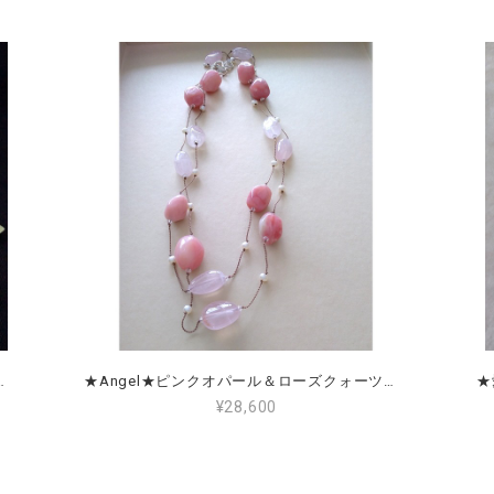
レナイト＆ムーンストーン
★Angel★ピンクオパール＆ローズクォーツ＆淡水パール Pink Opal, Rose Quartz & Freshwater Pearl
¥28,600