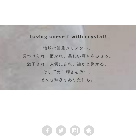
Loving oneself with crystal!
地球の細胞クリスタル。
見つけられ、磨かれ、美しい輝きをみせる。
魅了され、大切にされ、誰かと繋がる。
そして更に輝きを放つ。
そんな輝きをあなたにも。