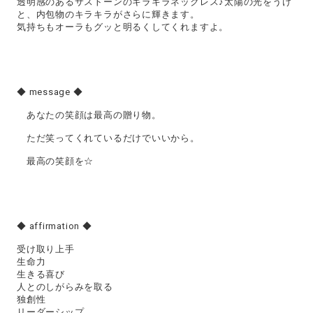
透明感のあるサストーンのキラキラネックレス♪太陽の光をうけ
と、内包物のキラキラがさらに輝きます。
気持ちもオーラもグッと明るくしてくれますよ。
◆ message ◆
あなたの笑顔は最高の贈り物。
ただ笑ってくれているだけでいいから。
最高の笑顔を☆
◆ affirmation ◆
受け取り上手
生命力
生きる喜び
人とのしがらみを取る
独創性
リーダーシップ