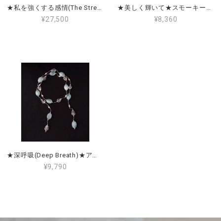
★私を強くする感情(The Strength Within)★ラピスラズリ＆アイオライト Lapis Lazuli & Iolite
★美しく輝いて★スモーキークォーツ＆淡水パール＆アコヤパール
¥27,500
¥8,360
★深呼吸(Deep Breath)★アクアマリン＆クリアクォーツ(水晶)＆淡水パール Aquamarine, Clear Quartz & Freshwater Pearl
¥9,790