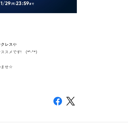
ックレス
や
スメです! (*^-^*)
いませ☆