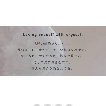
Loving oneself with crystal!
地球の細胞クリスタル。
見つけられ、磨かれ、美しい輝きをみせる。
魅了され、大切にされ、誰かと繋がる。
そして更に輝きを放つ。
そんな輝きをあなたにも。