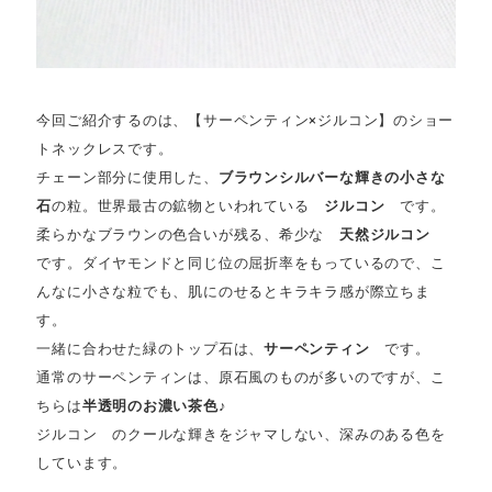
今回ご紹介するのは、【サーペンティン×ジルコン】のショー
トネックレスです。
チェーン部分に使用した、
ブラウンシルバーな輝きの小さな
石
の粒。世界最古の鉱物といわれている
ジルコン
です。
柔らかなブラウンの色合いが残る、希少な
天然ジルコン
です。ダイヤモンドと同じ位の屈折率をもっているので、こ
んなに小さな粒でも、肌にのせるとキラキラ感が際立ちま
す。
一緒に合わせた緑のトップ石は、
サーペンティン
です。
通常のサーペンティンは、原石風のものが多いのですが、こ
ちらは
半透明のお濃い茶色♪
ジルコン のクールな輝きをジャマしない、深みのある色を
しています。