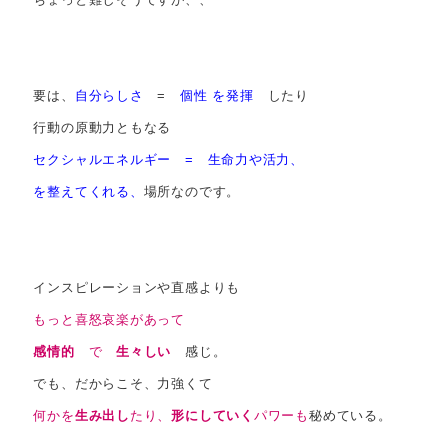
要は、
自分らしさ
=
個性 を発揮
したり
行動の原動力ともなる
セクシャルエネルギー = 生命力や活力、
を整えてくれる、
場所なのです。
インスピレーションや直感よりも
もっと喜怒哀楽があって
感情的
で
生々しい
感じ。
でも、だからこそ、力強くて
何かを
生み出し
たり、
形にしていく
パワー
も
秘めている。