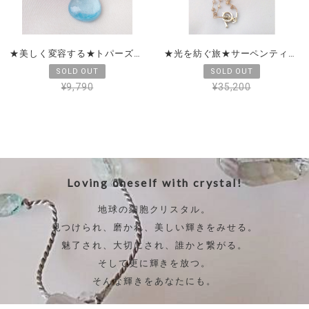
★美しく変容する★トパーズ＆ジルコン
★光を紡ぐ旅★サーペンティン＆ジルコン
¥9,790
¥35,200
Loving oneself with crystal!
地球の細胞クリスタル。
見つけられ、磨かれ、美しい輝きをみせる。
魅了され、大切にされ、誰かと繋がる。
そして更に輝きを放つ。
そんな輝きをあなたにも。